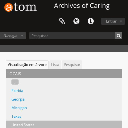
Archives of Caring
Entrar
Navegar
Visualização em árvore
Lista
Pesquisar
locais
...
Florida
Georgia
Michigan
Texas
United States