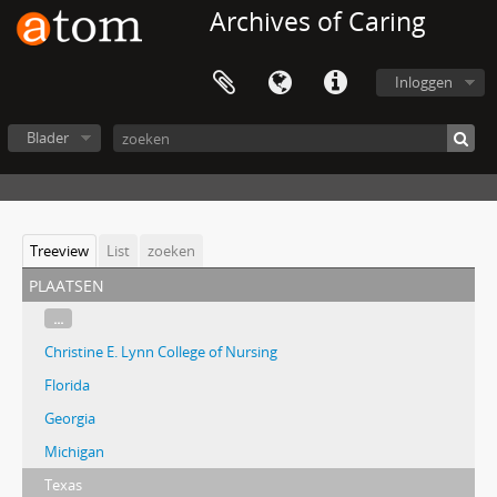
Archives of Caring
Inloggen
Blader
Treeview
List
zoeken
plaatsen
...
Christine E. Lynn College of Nursing
Florida
Georgia
Michigan
Texas