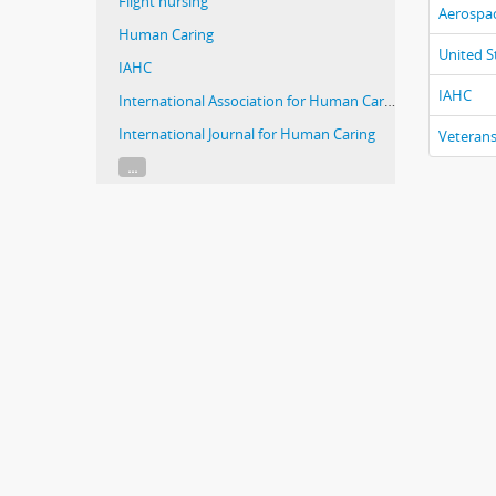
Flight nursing
Aerospac
Human Caring
United S
IAHC
IAHC
International Association for Human Caring
International Journal for Human Caring
Veteran
...