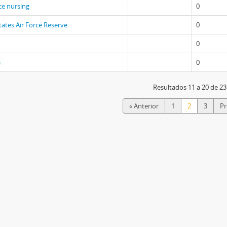
e nursing
0
tates Air Force Reserve
0
0
s
0
Resultados 11 a 20 de 23
« Anterior
1
2
3
Pr