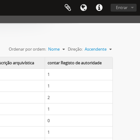
Entrar
Ordenar por ordem:
Nome
Direção:
Ascendente
crição arquivística
contar Registo de autoridade
1
1
2
1
0
1