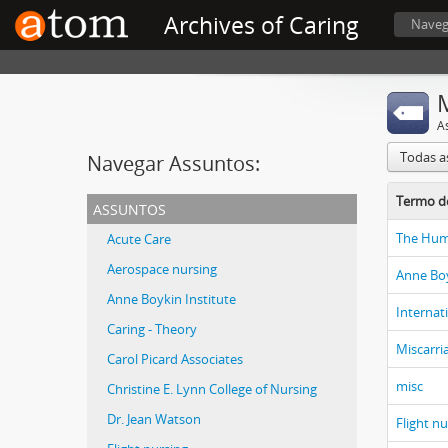
Archives of Caring
Naveg
A
Todas a
Navegar Assuntos:
Termo d
assuntos
The Hum
Acute Care
Aerospace nursing
Anne Boy
Anne Boykin Institute
Internat
Caring - Theory
Miscarri
Carol Picard Associates
misc
Christine E. Lynn College of Nursing
Dr. Jean Watson
Flight n