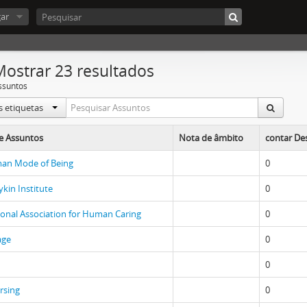
ar
Mostrar 23 resultados
ssuntos
s etiquetas
e Assuntos
Nota de âmbito
contar Des
an Mode of Being
0
kin Institute
0
ional Association for Human Caring
0
age
0
0
ursing
0