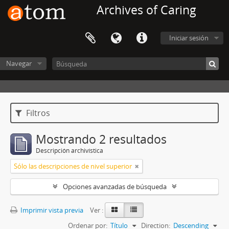
Archives of Caring
Iniciar sesión
Navegar
Filtros
Mostrando 2 resultados
Descripción archivística
Sólo las descripciones de nivel superior
Opciones avanzadas de búsqueda
Imprimir vista previa
Ver :
Ordenar por:
Título
Direction:
Descending