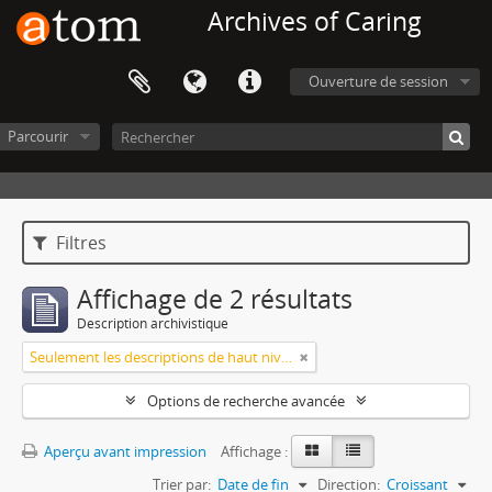
Archives of Caring
Ouverture de session
Parcourir
Filtres
Affichage de 2 résultats
Description archivistique
Seulement les descriptions de haut niveau
Options de recherche avancée
Aperçu avant impression
Affichage :
Trier par:
Date de fin
Direction:
Croissant