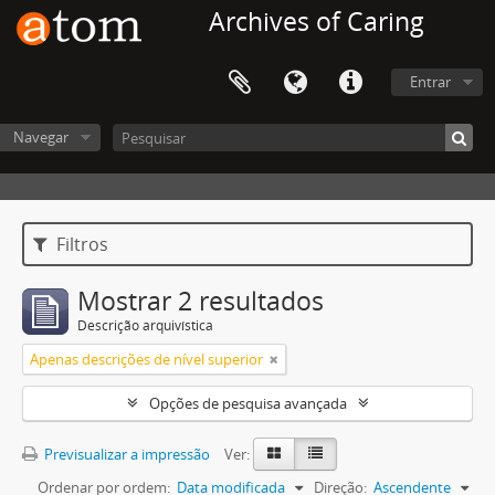
Archives of Caring
Entrar
Navegar
Filtros
Mostrar 2 resultados
Descrição arquivística
Apenas descrições de nível superior
Opções de pesquisa avançada
Previsualizar a impressão
Ver:
Ordenar por ordem:
Data modificada
Direção:
Ascendente