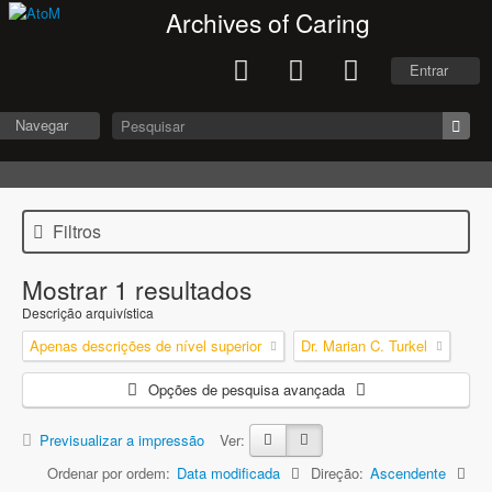
Archives of Caring
Entrar
Navegar
Filtros
Mostrar 1 resultados
Descrição arquivística
Apenas descrições de nível superior
Dr. Marian C. Turkel
Opções de pesquisa avançada
Previsualizar a impressão
Ver:
Ordenar por ordem:
Data modificada
Direção:
Ascendente