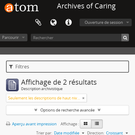
Archives of Caring
Ouverture de session
Parcourir
Filtres
Affichage de 2 résultats
Description archivistique
Seulement les descriptions de haut niveau
Options de recherche avancée
Aperçu avant impression
Affichage :
Trier par:
Date modifiée
Direction:
Croissant