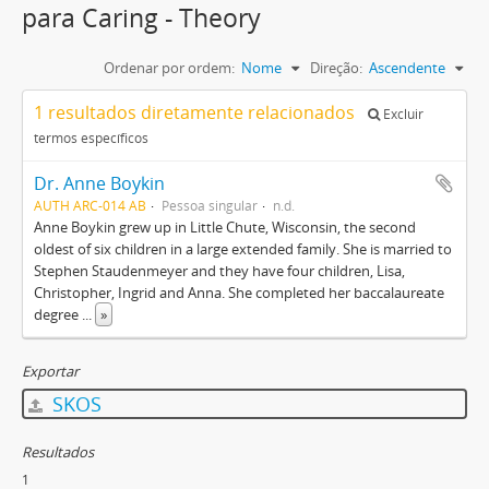
para Caring - Theory
Ordenar por ordem:
Nome
Direção:
Ascendente
1 resultados diretamente relacionados
Excluir
termos específicos
Dr. Anne Boykin
AUTH ARC-014 AB
Pessoa singular
n.d.
Anne Boykin grew up in Little Chute, Wisconsin, the second
oldest of six children in a large extended family. She is married to
Stephen Staudenmeyer and they have four children, Lisa,
Christopher, Ingrid and Anna. She completed her baccalaureate
degree
...
»
Exportar
SKOS
Resultados
1