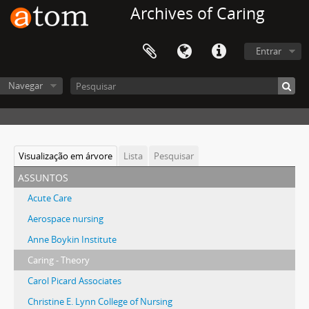
Archives of Caring
Entrar
Navegar
Visualização em árvore
Lista
Pesquisar
assuntos
Acute Care
Aerospace nursing
Anne Boykin Institute
Caring - Theory
Carol Picard Associates
Christine E. Lynn College of Nursing